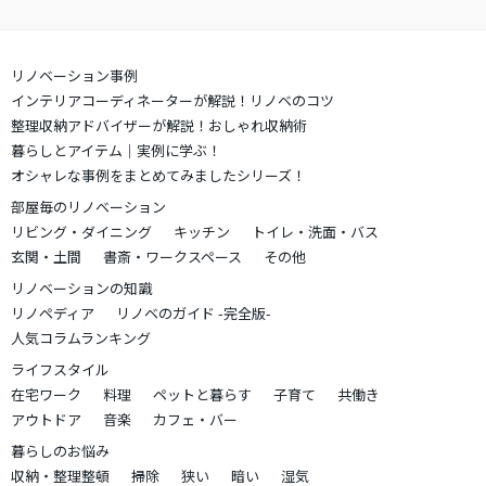
リノベーション事例
インテリアコーディネーターが解説！リノベのコツ
整理収納アドバイザーが解説！おしゃれ収納術
暮らしとアイテム｜実例に学ぶ！
オシャレな事例をまとめてみましたシリーズ！
部屋毎のリノベーション
リビング・ダイニング
キッチン
トイレ・洗面・バス
玄関・土間
書斎・ワークスペース
その他
リノベーションの知識
リノペディア
リノベのガイド -完全版-
人気コラムランキング
ライフスタイル
在宅ワーク
料理
ペットと暮らす
子育て
共働き
アウトドア
音楽
カフェ・バー
暮らしのお悩み
収納・整理整頓
掃除
狭い
暗い
湿気