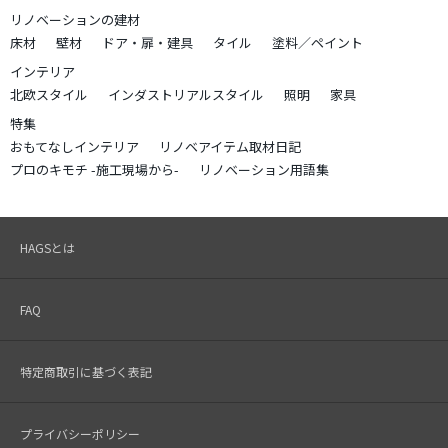
リノベーションの建材
床材
壁材
ドア・扉・建具
タイル
塗料／ペイント
インテリア
北欧スタイル
インダストリアルスタイル
照明
家具
特集
おもてなしインテリア
リノベアイテム取材日記
プロのキモチ -施工現場から-
リノベーション用語集
HAGSとは
FAQ
特定商取引に基づく表記
プライバシーポリシー