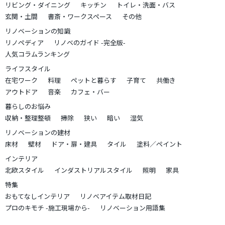
リビング・ダイニング
キッチン
トイレ・洗面・バス
玄関・土間
書斎・ワークスペース
その他
リノベーションの知識
リノペディア
リノベのガイド -完全版-
人気コラムランキング
ライフスタイル
在宅ワーク
料理
ペットと暮らす
子育て
共働き
アウトドア
音楽
カフェ・バー
暮らしのお悩み
収納・整理整頓
掃除
狭い
暗い
湿気
リノベーションの建材
床材
壁材
ドア・扉・建具
タイル
塗料／ペイント
インテリア
北欧スタイル
インダストリアルスタイル
照明
家具
特集
おもてなしインテリア
リノベアイテム取材日記
プロのキモチ -施工現場から-
リノベーション用語集