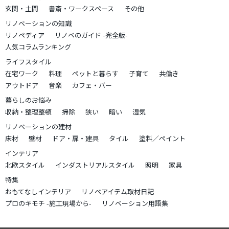
玄関・土間
書斎・ワークスペース
その他
リノベーションの知識
リノペディア
リノベのガイド -完全版-
人気コラムランキング
ライフスタイル
在宅ワーク
料理
ペットと暮らす
子育て
共働き
アウトドア
音楽
カフェ・バー
暮らしのお悩み
収納・整理整頓
掃除
狭い
暗い
湿気
リノベーションの建材
床材
壁材
ドア・扉・建具
タイル
塗料／ペイント
インテリア
北欧スタイル
インダストリアルスタイル
照明
家具
特集
おもてなしインテリア
リノベアイテム取材日記
プロのキモチ -施工現場から-
リノベーション用語集