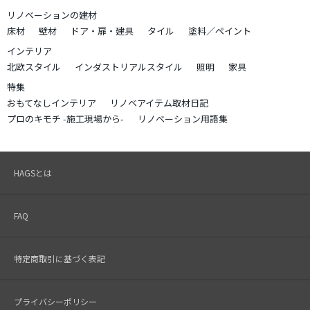
リノベーションの建材
床材
壁材
ドア・扉・建具
タイル
塗料／ペイント
インテリア
北欧スタイル
インダストリアルスタイル
照明
家具
特集
おもてなしインテリア
リノベアイテム取材日記
プロのキモチ -施工現場から-
リノベーション用語集
HAGSとは
FAQ
特定商取引に基づく表記
プライバシーポリシー