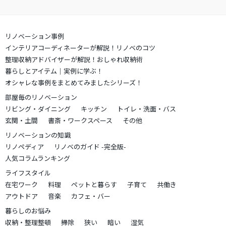
リノベーション事例
インテリアコーディネーターが解説！リノベのコツ
整理収納アドバイザーが解説！おしゃれ収納術
暮らしとアイテム｜実例に学ぶ！
オシャレな事例をまとめてみましたシリーズ！
部屋毎のリノベーション
リビング・ダイニング
キッチン
トイレ・洗面・バス
玄関・土間
書斎・ワークスペース
その他
リノベーションの知識
リノペディア
リノベのガイド -完全版-
人気コラムランキング
ライフスタイル
在宅ワーク
料理
ペットと暮らす
子育て
共働き
アウトドア
音楽
カフェ・バー
暮らしのお悩み
収納・整理整頓
掃除
狭い
暗い
湿気