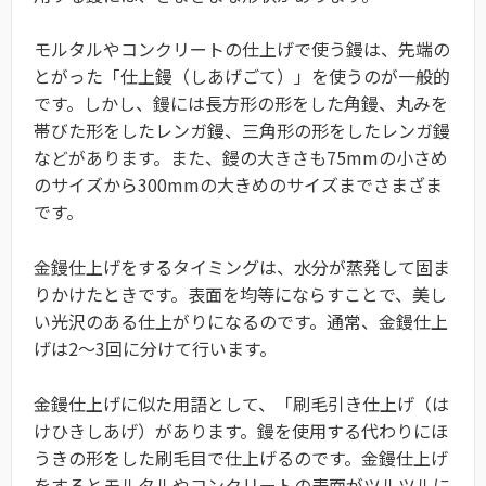
モルタルやコンクリートの仕上げで使う鏝は、先端の
とがった「仕上鏝（しあげごて）」を使うのが一般的
です。しかし、鏝には長方形の形をした角鏝、丸みを
帯びた形をしたレンガ鏝、三角形の形をしたレンガ鏝
などがあります。また、鏝の大きさも75mmの小さめ
のサイズから300mmの大きめのサイズまでさまざま
です。
金鏝仕上げをするタイミングは、水分が蒸発して固ま
りかけたときです。表面を均等にならすことで、美し
い光沢のある仕上がりになるのです。通常、金鏝仕上
げは2～3回に分けて行います。
金鏝仕上げに似た用語として、「刷毛引き仕上げ（は
けひきしあげ）があります。鏝を使用する代わりにほ
うきの形をした刷毛目で仕上げるのです。金鏝仕上げ
をするとモルタルやコンクリートの表面がツルツルに