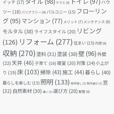
タイル
(98)
トイレ
(97)
イッチ
(17)
ハウ
テラス
(4)
フローリン
ツー
(18)
バルコニー
(15)
バリアフリー
(6)
グ
(95)
マンション
(77)
メリット
(7)
メンテナンス
(8)
リビング
モルタル
(38)
ライフスタイル
(20)
リフォーム
(277)
(126)
住まい
(15)
内窓
(6)
収納
(270)
壁
(96)
塗料
(31)
塗装
(38)
外壁
天井
(46)
(22)
対策
(24)
寝室
(20)
小上が
子育て
(16)
床
(103)
掃除
(43)
施工
(44)
暮らし
(40)
り
(19)
照明
(133)
窓
暮らしを楽しむ
(15)
物件探し
(3)
物件選び
(3)
(32)
自然素材
(30)
選び方
(28)
配管
(6)
違い
(3)