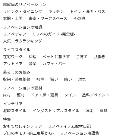
部屋毎のリノベーション
リビング・ダイニング
キッチン
トイレ・洗面・バス
玄関・土間
書斎・ワークスペース
その他
リノベーションの知識
リノペディア
リノベのガイド -完全版-
人気コラムランキング
ライフスタイル
在宅ワーク
料理
ペットと暮らす
子育て
共働き
アウトドア
音楽
カフェ・バー
暮らしのお悩み
収納・整理整頓
掃除
狭い
暗い
湿気
リノベーションの建材
床材
壁材
ドア・扉・建具
タイル
塗料／ペイント
インテリア
北欧スタイル
インダストリアルスタイル
照明
家具
特集
おもてなしインテリア
リノベアイテム取材日記
プロのキモチ -施工現場から-
リノベーション用語集