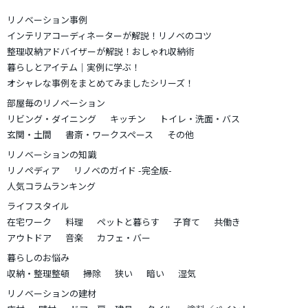
リノベーション事例
インテリアコーディネーターが解説！リノベのコツ
整理収納アドバイザーが解説！おしゃれ収納術
暮らしとアイテム｜実例に学ぶ！
オシャレな事例をまとめてみましたシリーズ！
部屋毎のリノベーション
リビング・ダイニング
キッチン
トイレ・洗面・バス
玄関・土間
書斎・ワークスペース
その他
リノベーションの知識
リノペディア
リノベのガイド -完全版-
人気コラムランキング
ライフスタイル
在宅ワーク
料理
ペットと暮らす
子育て
共働き
アウトドア
音楽
カフェ・バー
暮らしのお悩み
収納・整理整頓
掃除
狭い
暗い
湿気
リノベーションの建材