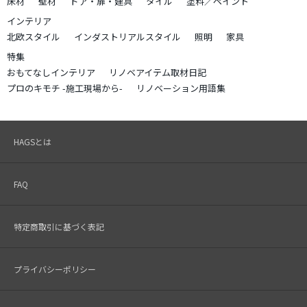
床材
壁材
ドア・扉・建具
タイル
塗料／ペイント
インテリア
北欧スタイル
インダストリアルスタイル
照明
家具
特集
おもてなしインテリア
リノベアイテム取材日記
プロのキモチ -施工現場から-
リノベーション用語集
HAGSとは
FAQ
特定商取引に基づく表記
プライバシーポリシー