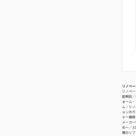
リノベー
リノベー
底解説
ォーム・
ム・リノ
ョンのガ
ド〜種類
メーカー
め〜
土
棚のリフ