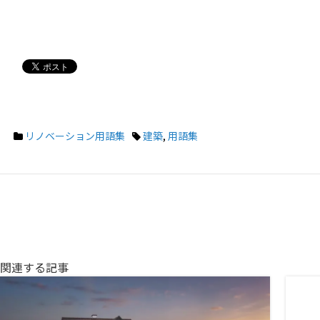
リノベーション用語集
建築
,
用語集
関連する記事