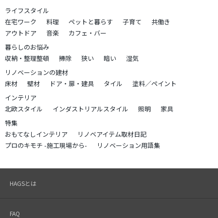
ライフスタイル
在宅ワーク
料理
ペットと暮らす
子育て
共働き
アウトドア
音楽
カフェ・バー
暮らしのお悩み
収納・整理整頓
掃除
狭い
暗い
湿気
リノベーションの建材
床材
壁材
ドア・扉・建具
タイル
塗料／ペイント
インテリア
北欧スタイル
インダストリアルスタイル
照明
家具
特集
おもてなしインテリア
リノベアイテム取材日記
プロのキモチ -施工現場から-
リノベーション用語集
HAGSとは
FAQ