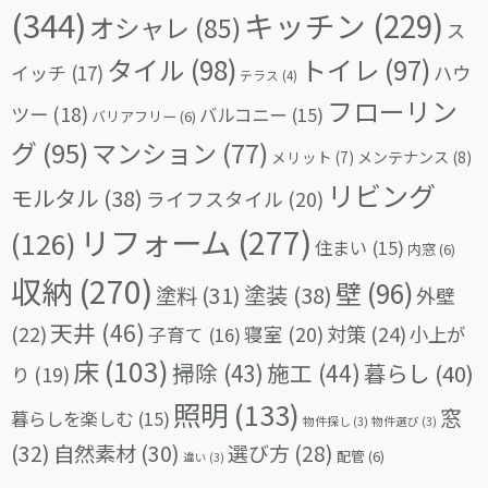
(344)
キッチン
(229)
オシャレ
(85)
ス
タイル
(98)
トイレ
(97)
イッチ
(17)
ハウ
テラス
(4)
フローリン
ツー
(18)
バルコニー
(15)
バリアフリー
(6)
グ
(95)
マンション
(77)
メリット
(7)
メンテナンス
(8)
リビング
モルタル
(38)
ライフスタイル
(20)
リフォーム
(277)
(126)
住まい
(15)
内窓
(6)
収納
(270)
壁
(96)
塗料
(31)
塗装
(38)
外壁
天井
(46)
(22)
対策
(24)
寝室
(20)
小上が
子育て
(16)
床
(103)
掃除
(43)
施工
(44)
暮らし
(40)
り
(19)
照明
(133)
窓
暮らしを楽しむ
(15)
物件探し
(3)
物件選び
(3)
(32)
自然素材
(30)
選び方
(28)
配管
(6)
違い
(3)