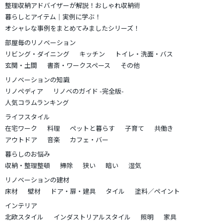
整理収納アドバイザーが解説！おしゃれ収納術
暮らしとアイテム｜実例に学ぶ！
オシャレな事例をまとめてみましたシリーズ！
部屋毎のリノベーション
リビング・ダイニング
キッチン
トイレ・洗面・バス
玄関・土間
書斎・ワークスペース
その他
リノベーションの知識
リノペディア
リノベのガイド -完全版-
人気コラムランキング
ライフスタイル
在宅ワーク
料理
ペットと暮らす
子育て
共働き
アウトドア
音楽
カフェ・バー
暮らしのお悩み
収納・整理整頓
掃除
狭い
暗い
湿気
リノベーションの建材
床材
壁材
ドア・扉・建具
タイル
塗料／ペイント
インテリア
北欧スタイル
インダストリアルスタイル
照明
家具