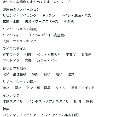
オシャレな事例をまとめてみましたシリーズ！
部屋毎のリノベーション
リビング・ダイニング
キッチン
トイレ・洗面・バス
玄関・土間
書斎・ワークスペース
その他
リノベーションの知識
リノペディア
リノベのガイド -完全版-
人気コラムランキング
ライフスタイル
在宅ワーク
料理
ペットと暮らす
子育て
共働き
アウトドア
音楽
カフェ・バー
暮らしのお悩み
収納・整理整頓
掃除
狭い
暗い
湿気
リノベーションの建材
床材
壁材
ドア・扉・建具
タイル
塗料／ペイント
インテリア
北欧スタイル
インダストリアルスタイル
照明
家具
特集
おもてなしインテリア
リノベアイテム取材日記