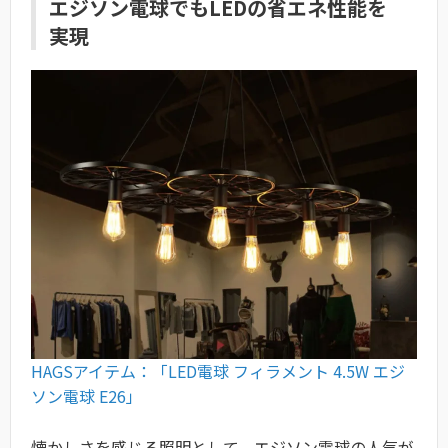
エジソン電球でもLEDの省エネ性能を
実現
HAGSアイテム：「LED電球 フィラメント 4.5W エジ
ソン電球 E26」
懐かしさを感じる照明として、エジソン電球の人気が