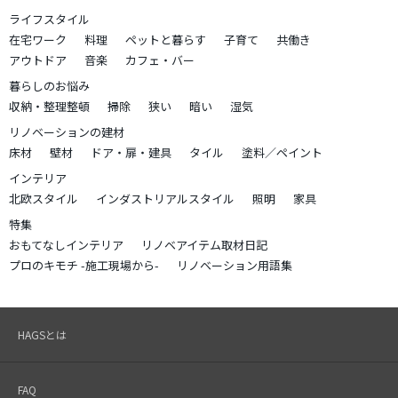
ライフスタイル
在宅ワーク
料理
ペットと暮らす
子育て
共働き
アウトドア
音楽
カフェ・バー
暮らしのお悩み
収納・整理整頓
掃除
狭い
暗い
湿気
リノベーションの建材
床材
壁材
ドア・扉・建具
タイル
塗料／ペイント
インテリア
北欧スタイル
インダストリアルスタイル
照明
家具
特集
おもてなしインテリア
リノベアイテム取材日記
プロのキモチ -施工現場から-
リノベーション用語集
HAGSとは
FAQ