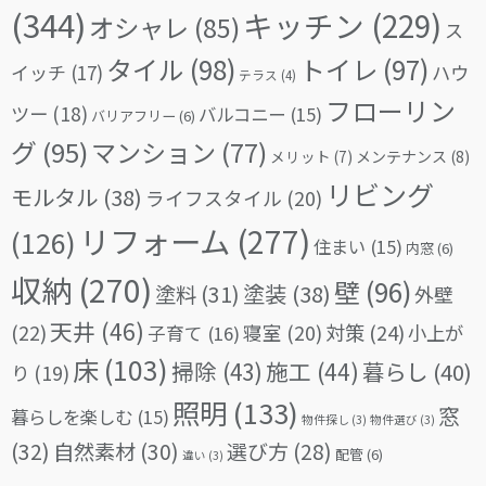
(344)
キッチン
(229)
オシャレ
(85)
ス
タイル
(98)
トイレ
(97)
イッチ
(17)
ハウ
テラス
(4)
フローリン
ツー
(18)
バルコニー
(15)
バリアフリー
(6)
グ
(95)
マンション
(77)
メリット
(7)
メンテナンス
(8)
リビング
モルタル
(38)
ライフスタイル
(20)
リフォーム
(277)
(126)
住まい
(15)
内窓
(6)
収納
(270)
壁
(96)
塗料
(31)
塗装
(38)
外壁
天井
(46)
(22)
対策
(24)
寝室
(20)
小上が
子育て
(16)
床
(103)
掃除
(43)
施工
(44)
暮らし
(40)
り
(19)
照明
(133)
窓
暮らしを楽しむ
(15)
物件探し
(3)
物件選び
(3)
(32)
自然素材
(30)
選び方
(28)
配管
(6)
違い
(3)