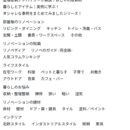
暮らしとアイテム｜実例に学ぶ！
オシャレな事例をまとめてみましたシリーズ！
部屋毎のリノベーション
リビング・ダイニング
キッチン
トイレ・洗面・バス
玄関・土間
書斎・ワークスペース
その他
リノベーションの知識
リノペディア
リノベのガイド -完全版-
人気コラムランキング
ライフスタイル
在宅ワーク
料理
ペットと暮らす
子育て
共働き
アウトドア
音楽
カフェ・バー
暮らしのお悩み
収納・整理整頓
掃除
狭い
暗い
湿気
リノベーションの建材
床材
壁材
ドア・扉・建具
タイル
塗料／ペイント
インテリア
北欧スタイル
インダストリアルスタイル
照明
家具