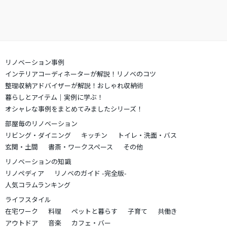
リノベーション事例
インテリアコーディネーターが解説！リノベのコツ
整理収納アドバイザーが解説！おしゃれ収納術
暮らしとアイテム｜実例に学ぶ！
オシャレな事例をまとめてみましたシリーズ！
部屋毎のリノベーション
リビング・ダイニング
キッチン
トイレ・洗面・バス
玄関・土間
書斎・ワークスペース
その他
リノベーションの知識
リノペディア
リノベのガイド -完全版-
人気コラムランキング
ライフスタイル
在宅ワーク
料理
ペットと暮らす
子育て
共働き
アウトドア
音楽
カフェ・バー