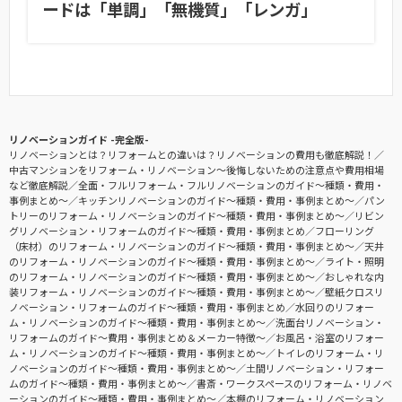
ードは「単調」「無機質」「レンガ」
リノベーションガイド -完全版-
リノベーションとは？リフォームとの違いは？リノベーションの費用も徹底解説！
中古マンションをリフォーム・リノベーション〜後悔しないための注意点や費用相場
など徹底解説
全面・フルリフォーム・フルリノベーションのガイド〜種類・費用・
事例まとめ〜
キッチンリノベーションのガイド〜種類・費用・事例まとめ〜
パン
トリーのリフォーム・リノベーションのガイド〜種類・費用・事例まとめ〜
リビン
グリノベーション・リフォームのガイド〜種類・費用・事例まとめ
フローリング
（床材）のリフォーム・リノベーションのガイド〜種類・費用・事例まとめ〜
天井
のリフォーム・リノベーションのガイド〜種類・費用・事例まとめ〜
ライト・照明
のリフォーム・リノベーションのガイド〜種類・費用・事例まとめ〜
おしゃれな内
装リフォーム・リノベーションのガイド〜種類・費用・事例まとめ〜
壁紙クロスリ
ノベーション・リフォームのガイド〜種類・費用・事例まとめ
水回りのリフォー
ム・リノベーションのガイド〜種類・費用・事例まとめ〜
洗面台リノベーション・
リフォームのガイド〜費用・事例まとめ＆メーカー特徴〜
お風呂・浴室のリフォー
ム・リノベーションのガイド〜種類・費用・事例まとめ〜
トイレのリフォーム・リ
ノベーションのガイド〜種類・費用・事例まとめ〜
土間リノベーション・リフォー
ムのガイド〜種類・費用・事例まとめ〜
書斎・ワークスペースのリフォーム・リノベ
ーションのガイド〜種類・費用・事例まとめ〜
本棚のリフォーム・リノベーション