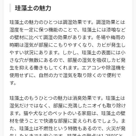
珪藻土の魅力
珪藻土の魅力のひとつは調湿効果です。調湿効果とは
湿度を一定に保つ機能のことで、珪藻土には漆喰など
の壁材に比べて調湿の効果があります。冬場や梅雨の
時期は湿気が部屋にこもりやすくなり、カビが発生し
やすい状況にあります。しかし、珪藻土の表面には小
さな穴が無数にあるので、部屋の湿気を吸収しカビ発
生を抑える働きもしてくれます。エアコンや除湿機を
使用せずに、自然の力で湿気を取り除くので便利で
す。
珪藻土のもうひとつの魅力は消臭効果です。珪藻土は
湿気だけではなく、部屋に充満したニオイも取り除け
ます。猫や犬などのペットのいる家庭は、珪藻土の壁
材を使うことで快適な部屋に変えられるでしょう。ま
た、珪藻土は不燃性という特徴もあるので、火災が発
生したときでも安心です。珪藻土の融点は1,250℃と