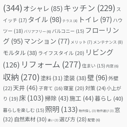
(344)
キッチン
(229)
オシャレ
(85)
ス
タイル
(98)
トイレ
(97)
イッチ
(17)
ハウ
テラス
(4)
フローリン
ツー
(18)
バルコニー
(15)
バリアフリー
(6)
グ
(95)
マンション
(77)
メリット
(7)
メンテナンス
(8)
リビング
モルタル
(38)
ライフスタイル
(20)
リフォーム
(277)
(126)
住まい
(15)
内窓
(6)
収納
(270)
壁
(96)
塗料
(31)
塗装
(38)
外壁
天井
(46)
(22)
対策
(24)
寝室
(20)
小上が
子育て
(16)
床
(103)
掃除
(43)
施工
(44)
暮らし
(40)
り
(19)
照明
(133)
窓
暮らしを楽しむ
(15)
物件探し
(3)
物件選び
(3)
(32)
自然素材
(30)
選び方
(28)
配管
(6)
違い
(3)