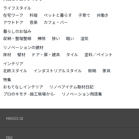
ライフスタイル
在宅ワーク
料理
ペットと暮らす
子育て
共働き
アウトドア
音楽
カフェ・バー
暮らしのお悩み
収納・整理整頓
掃除
狭い
暗い
湿気
リノベーションの建材
床材
壁材
ドア・扉・建具
タイル
塗料／ペイント
インテリア
北欧スタイル
インダストリアルスタイル
照明
家具
特集
おもてなしインテリア
リノベアイテム取材日記
プロのキモチ -施工現場から-
リノベーション用語集
HAGSとは
FAQ