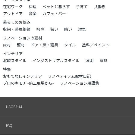
在宅ワーク
料理
ペットと暮らす
子育て
共働き
アウトドア
音楽
カフェ・バー
暮らしのお悩み
収納・整理整頓
掃除
狭い
暗い
湿気
リノベーションの建材
床材
壁材
ドア・扉・建具
タイル
塗料／ペイント
インテリア
北欧スタイル
インダストリアルスタイル
照明
家具
特集
おもてなしインテリア
リノベアイテム取材日記
プロのキモチ -施工現場から-
リノベーション用語集
HAGSとは
FAQ