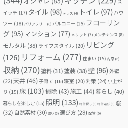
オシャレ
(85)
ス
タイル
(98)
トイレ
(97)
イッチ
(17)
ハウ
テラス
(4)
フローリン
ツー
(18)
バルコニー
(15)
バリアフリー
(6)
グ
(95)
マンション
(77)
メリット
(7)
メンテナンス
(8)
リビング
モルタル
(38)
ライフスタイル
(20)
リフォーム
(277)
(126)
住まい
(15)
内窓
(6)
収納
(270)
壁
(96)
塗料
(31)
塗装
(38)
外壁
天井
(46)
(22)
対策
(24)
寝室
(20)
小上が
子育て
(16)
床
(103)
掃除
(43)
施工
(44)
暮らし
(40)
り
(19)
照明
(133)
窓
暮らしを楽しむ
(15)
物件探し
(3)
物件選び
(3)
(32)
自然素材
(30)
選び方
(28)
配管
(6)
違い
(3)