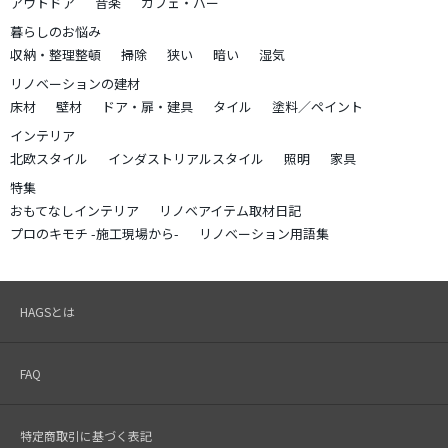
アウトドア
音楽
カフェ・バー
暮らしのお悩み
収納・整理整頓
掃除
狭い
暗い
湿気
リノベーションの建材
床材
壁材
ドア・扉・建具
タイル
塗料／ペイント
インテリア
北欧スタイル
インダストリアルスタイル
照明
家具
特集
おもてなしインテリア
リノベアイテム取材日記
プロのキモチ -施工現場から-
リノベーション用語集
HAGSとは
FAQ
特定商取引に基づく表記