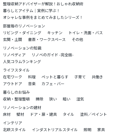
整理収納アドバイザーが解説！おしゃれ収納術
暮らしとアイテム｜実例に学ぶ！
オシャレな事例をまとめてみましたシリーズ！
部屋毎のリノベーション
リビング・ダイニング
キッチン
トイレ・洗面・バス
玄関・土間
書斎・ワークスペース
その他
リノベーションの知識
リノペディア
リノベのガイド -完全版-
人気コラムランキング
ライフスタイル
在宅ワーク
料理
ペットと暮らす
子育て
共働き
アウトドア
音楽
カフェ・バー
暮らしのお悩み
収納・整理整頓
掃除
狭い
暗い
湿気
リノベーションの建材
床材
壁材
ドア・扉・建具
タイル
塗料／ペイント
インテリア
北欧スタイル
インダストリアルスタイル
照明
家具