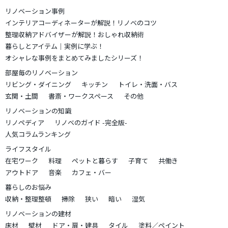
リノベーション事例
インテリアコーディネーターが解説！リノベのコツ
整理収納アドバイザーが解説！おしゃれ収納術
暮らしとアイテム｜実例に学ぶ！
オシャレな事例をまとめてみましたシリーズ！
部屋毎のリノベーション
リビング・ダイニング
キッチン
トイレ・洗面・バス
玄関・土間
書斎・ワークスペース
その他
リノベーションの知識
リノペディア
リノベのガイド -完全版-
人気コラムランキング
ライフスタイル
在宅ワーク
料理
ペットと暮らす
子育て
共働き
アウトドア
音楽
カフェ・バー
暮らしのお悩み
収納・整理整頓
掃除
狭い
暗い
湿気
リノベーションの建材
床材
壁材
ドア・扉・建具
タイル
塗料／ペイント