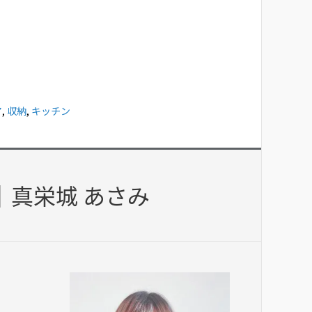
ア
,
収納
,
キッチン
｜真栄城 あさみ