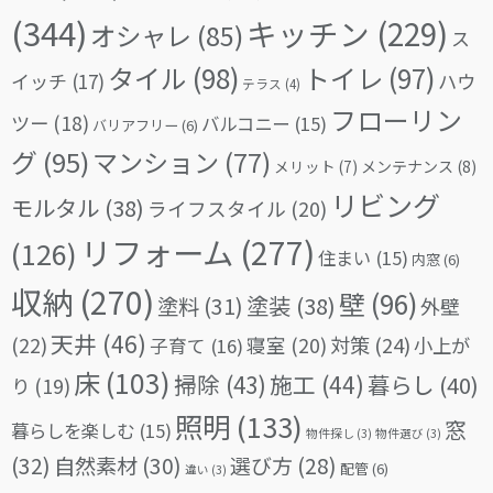
(344)
キッチン
(229)
オシャレ
(85)
ス
タイル
(98)
トイレ
(97)
イッチ
(17)
ハウ
テラス
(4)
フローリン
ツー
(18)
バルコニー
(15)
バリアフリー
(6)
グ
(95)
マンション
(77)
メリット
(7)
メンテナンス
(8)
リビング
モルタル
(38)
ライフスタイル
(20)
リフォーム
(277)
(126)
住まい
(15)
内窓
(6)
収納
(270)
壁
(96)
塗料
(31)
塗装
(38)
外壁
天井
(46)
(22)
対策
(24)
寝室
(20)
小上が
子育て
(16)
床
(103)
掃除
(43)
施工
(44)
暮らし
(40)
り
(19)
照明
(133)
窓
暮らしを楽しむ
(15)
物件探し
(3)
物件選び
(3)
(32)
自然素材
(30)
選び方
(28)
配管
(6)
違い
(3)