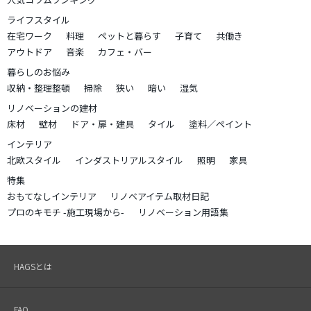
ライフスタイル
在宅ワーク
料理
ペットと暮らす
子育て
共働き
アウトドア
音楽
カフェ・バー
暮らしのお悩み
収納・整理整頓
掃除
狭い
暗い
湿気
リノベーションの建材
床材
壁材
ドア・扉・建具
タイル
塗料／ペイント
インテリア
北欧スタイル
インダストリアルスタイル
照明
家具
特集
おもてなしインテリア
リノベアイテム取材日記
プロのキモチ -施工現場から-
リノベーション用語集
HAGSとは
FAQ