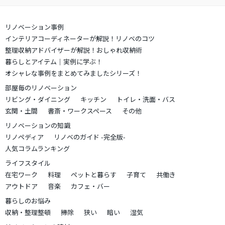
リノベーション事例
インテリアコーディネーターが解説！リノベのコツ
整理収納アドバイザーが解説！おしゃれ収納術
暮らしとアイテム｜実例に学ぶ！
オシャレな事例をまとめてみましたシリーズ！
部屋毎のリノベーション
リビング・ダイニング
キッチン
トイレ・洗面・バス
玄関・土間
書斎・ワークスペース
その他
リノベーションの知識
リノペディア
リノベのガイド -完全版-
人気コラムランキング
ライフスタイル
在宅ワーク
料理
ペットと暮らす
子育て
共働き
アウトドア
音楽
カフェ・バー
暮らしのお悩み
収納・整理整頓
掃除
狭い
暗い
湿気