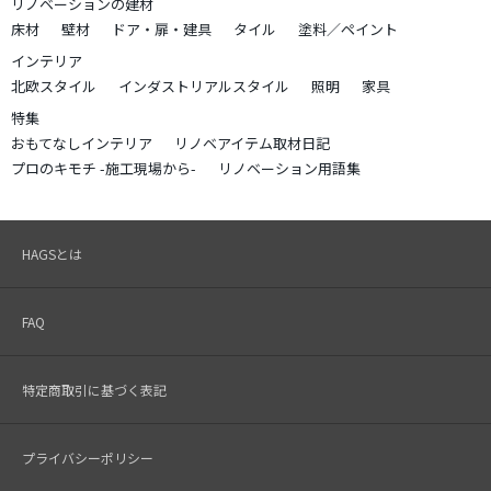
リノベーションの建材
床材
壁材
ドア・扉・建具
タイル
塗料／ペイント
インテリア
北欧スタイル
インダストリアルスタイル
照明
家具
特集
おもてなしインテリア
リノベアイテム取材日記
プロのキモチ -施工現場から-
リノベーション用語集
HAGSとは
FAQ
特定商取引に基づく表記
プライバシーポリシー