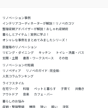
リノベーション事例
インテリアコーディネーターが解説！リノベのコツ
整理収納アドバイザーが解説！おしゃれ収納術
暮らしとアイテム｜実例に学ぶ！
オシャレな事例をまとめてみましたシリーズ！
部屋毎のリノベーション
リビング・ダイニング
キッチン
トイレ・洗面・バス
玄関・土間
書斎・ワークスペース
その他
リノベーションの知識
リノペディア
リノベのガイド -完全版-
人気コラムランキング
ライフスタイル
在宅ワーク
料理
ペットと暮らす
子育て
共働き
アウトドア
音楽
カフェ・バー
暮らしのお悩み
収納・整理整頓
掃除
狭い
暗い
湿気