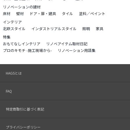
リノベーションの建材
床材
壁材
ドア・扉・建具
タイル
塗料／ペイント
インテリア
北欧スタイル
インダストリアルスタイル
照明
家具
特集
おもてなしインテリア
リノベアイテム取材日記
プロのキモチ -施工現場から-
リノベーション用語集
HAGSとは
FAQ
特定商取引に基づく表記
プライバシーポリシー