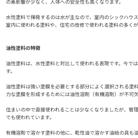
の悪影響が少なく、人体への安全性も高くなります。
水性塗料で揮発するのは水が主なので、室内のシックハウ
室内に使われる塗料や、住宅の改修で使われる塗料の多くが
油性塗料の特徴
油性塗料は、水性塗料と対比して使われる表現です。今で
す。
油性塗料は強い塗膜を必要とする部分によく選択される塗
力な塗膜を形成するためには油性溶剤（有機溶剤）が不可
住まいの中で直接使われることは少なくなりましたが、管
でも使われています。
有機溶剤で溶かす塗料の他に、乾性油で溶かす油絵の具も