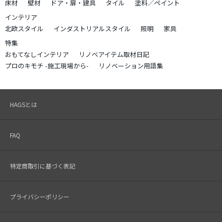
床材
壁材
ドア・扉・建具
タイル
塗料／ペイント
インテリア
北欧スタイル
インダストリアルスタイル
照明
家具
特集
おもてなしインテリア
リノベアイテム取材日記
プロのキモチ -施工現場から-
リノベーション用語集
HAGSとは
FAQ
特定商取引に基づく表記
プライバシーポリシー