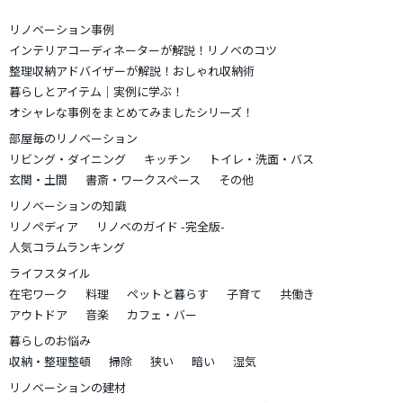
リノベーション事例
インテリアコーディネーターが解説！リノベのコツ
整理収納アドバイザーが解説！おしゃれ収納術
暮らしとアイテム｜実例に学ぶ！
オシャレな事例をまとめてみましたシリーズ！
部屋毎のリノベーション
リビング・ダイニング
キッチン
トイレ・洗面・バス
玄関・土間
書斎・ワークスペース
その他
リノベーションの知識
リノペディア
リノベのガイド -完全版-
人気コラムランキング
ライフスタイル
在宅ワーク
料理
ペットと暮らす
子育て
共働き
アウトドア
音楽
カフェ・バー
暮らしのお悩み
収納・整理整頓
掃除
狭い
暗い
湿気
リノベーションの建材