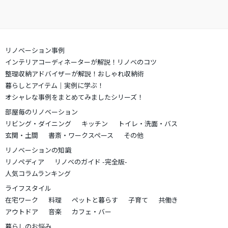
リノベーション事例
インテリアコーディネーターが解説！リノベのコツ
整理収納アドバイザーが解説！おしゃれ収納術
暮らしとアイテム｜実例に学ぶ！
オシャレな事例をまとめてみましたシリーズ！
部屋毎のリノベーション
リビング・ダイニング
キッチン
トイレ・洗面・バス
玄関・土間
書斎・ワークスペース
その他
リノベーションの知識
リノペディア
リノベのガイド -完全版-
人気コラムランキング
ライフスタイル
在宅ワーク
料理
ペットと暮らす
子育て
共働き
アウトドア
音楽
カフェ・バー
暮らしのお悩み