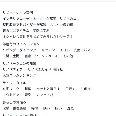
リノベーション事例
インテリアコーディネーターが解説！リノベのコツ
整理収納アドバイザーが解説！おしゃれ収納術
暮らしとアイテム｜実例に学ぶ！
オシャレな事例をまとめてみましたシリーズ！
部屋毎のリノベーション
リビング・ダイニング
キッチン
トイレ・洗面・バス
玄関・土間
書斎・ワークスペース
その他
リノベーションの知識
リノペディア
リノベのガイド -完全版-
人気コラムランキング
ライフスタイル
在宅ワーク
料理
ペットと暮らす
子育て
共働き
アウトドア
音楽
カフェ・バー
暮らしのお悩み
収納・整理整頓
掃除
狭い
暗い
湿気
リノベーションの建材