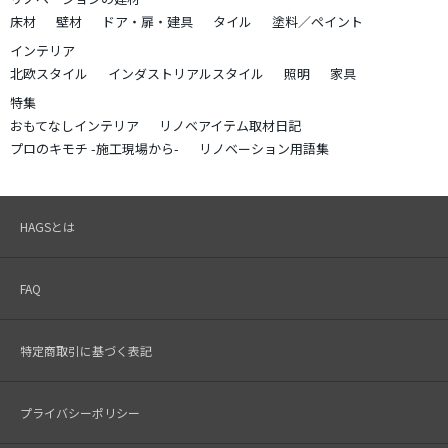
床材
壁材
ドア・扉・建具
タイル
塗料／ペイント
インテリア
北欧スタイル
インダストリアルスタイル
照明
家具
特集
おもてなしインテリア
リノベアイテム取材日記
プロのキモチ -施工現場から-
リノベーション用語集
HAGSとは
FAQ
特定商取引に基づく表記
プライバシーポリシー