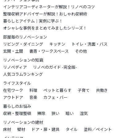
インテリアコーディネーターが解説！リノベのコツ
整理収納アドバイザーが解説！おしゃれ収納術
暮らしとアイテム｜実例に学ぶ！
オシャレな事例をまとめてみましたシリーズ！
部屋毎のリノベーション
リビング・ダイニング
キッチン
トイレ・洗面・バス
玄関・土間
書斎・ワークスペース
その他
リノベーションの知識
リノペディア
リノベのガイド -完全版-
人気コラムランキング
ライフスタイル
在宅ワーク
料理
ペットと暮らす
子育て
共働き
アウトドア
音楽
カフェ・バー
暮らしのお悩み
収納・整理整頓
掃除
狭い
暗い
湿気
リノベーションの建材
床材
壁材
ドア・扉・建具
タイル
塗料／ペイント