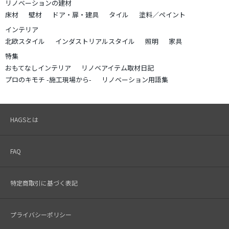
リノベーションの建材
床材
壁材
ドア・扉・建具
タイル
塗料／ペイント
インテリア
北欧スタイル
インダストリアルスタイル
照明
家具
特集
おもてなしインテリア
リノベアイテム取材日記
プロのキモチ -施工現場から-
リノベーション用語集
HAGSとは
FAQ
特定商取引に基づく表記
プライバシーポリシー