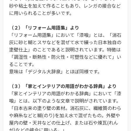
砂や粘土を加えて作ることもあり、レンガの接合など
に用いられることが多いです。
（２）「リフォーム用語集」より
「リフォーム用語集」において「漆喰」とは、「消石
灰に砂と糊とスサなどを混ぜて水で練った日本独自の
塗壁仕上」のことであると説明されています。特徴は
「調湿性・断熱性・防火性・可塑性などに優れて」い
ることです。
意味は「デジタル大辞泉」とほぼ同様です。
（３）「家とインテリアの用語がわかる辞典」より
「家とインテリアの用語がわかる辞典」において「漆
喰」とは、以下のような文章で説明がされています。
「日本古来の塗り壁の素材。消石灰に、繊維質のわら
や麻糸などと糊(のり)を加え水で混ぜたもの。外壁や
屋内の壁・天井などの仕上げ、または石や煉瓦(れん
が)などの接合に用いる。」