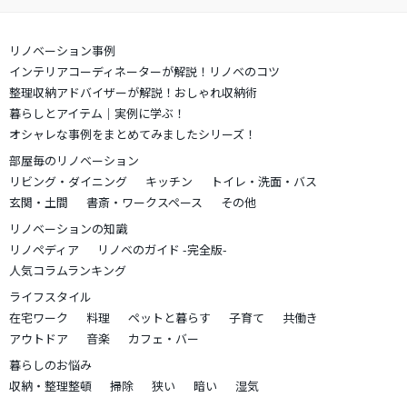
リノベーション事例
インテリアコーディネーターが解説！リノベのコツ
整理収納アドバイザーが解説！おしゃれ収納術
暮らしとアイテム｜実例に学ぶ！
オシャレな事例をまとめてみましたシリーズ！
部屋毎のリノベーション
リビング・ダイニング
キッチン
トイレ・洗面・バス
玄関・土間
書斎・ワークスペース
その他
リノベーションの知識
リノペディア
リノベのガイド -完全版-
人気コラムランキング
ライフスタイル
在宅ワーク
料理
ペットと暮らす
子育て
共働き
アウトドア
音楽
カフェ・バー
暮らしのお悩み
収納・整理整頓
掃除
狭い
暗い
湿気