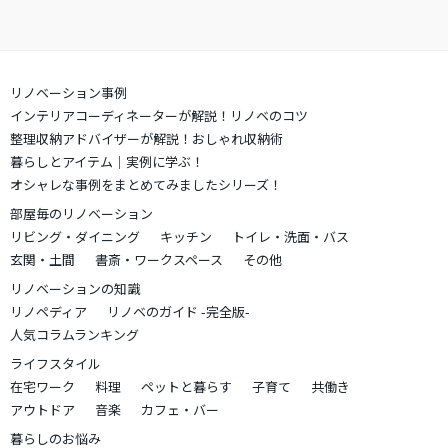
リノベーション事例
インテリアコーディネーターが解説！リノベのコツ
整理収納アドバイザーが解説！おしゃれ収納術
暮らしとアイテム｜実例に学ぶ！
オシャレな事例をまとめてみましたシリーズ！
部屋毎のリノベーション
リビング・ダイニング
キッチン
トイレ・洗面・バス
玄関・土間
書斎・ワークスペース
その他
リノベーションの知識
リノペディア
リノベのガイド -完全版-
人気コラムランキング
ライフスタイル
在宅ワーク
料理
ペットと暮らす
子育て
共働き
アウトドア
音楽
カフェ・バー
暮らしのお悩み