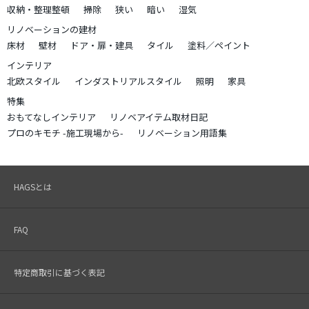
収納・整理整頓
掃除
狭い
暗い
湿気
リノベーションの建材
床材
壁材
ドア・扉・建具
タイル
塗料／ペイント
インテリア
北欧スタイル
インダストリアルスタイル
照明
家具
特集
おもてなしインテリア
リノベアイテム取材日記
プロのキモチ -施工現場から-
リノベーション用語集
HAGSとは
FAQ
特定商取引に基づく表記