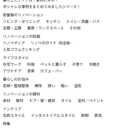
オシャレな事例をまとめてみましたシリーズ！
部屋毎のリノベーション
リビング・ダイニング
キッチン
トイレ・洗面・バス
玄関・土間
書斎・ワークスペース
その他
リノベーションの知識
リノペディア
リノベのガイド -完全版-
人気コラムランキング
ライフスタイル
在宅ワーク
料理
ペットと暮らす
子育て
共働き
アウトドア
音楽
カフェ・バー
暮らしのお悩み
収納・整理整頓
掃除
狭い
暗い
湿気
リノベーションの建材
床材
壁材
ドア・扉・建具
タイル
塗料／ペイント
インテリア
北欧スタイル
インダストリアルスタイル
照明
家具
特集