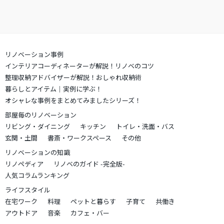
リノベーション事例
インテリアコーディネーターが解説！リノベのコツ
整理収納アドバイザーが解説！おしゃれ収納術
暮らしとアイテム｜実例に学ぶ！
オシャレな事例をまとめてみましたシリーズ！
部屋毎のリノベーション
リビング・ダイニング
キッチン
トイレ・洗面・バス
玄関・土間
書斎・ワークスペース
その他
リノベーションの知識
リノペディア
リノベのガイド -完全版-
人気コラムランキング
ライフスタイル
在宅ワーク
料理
ペットと暮らす
子育て
共働き
アウトドア
音楽
カフェ・バー