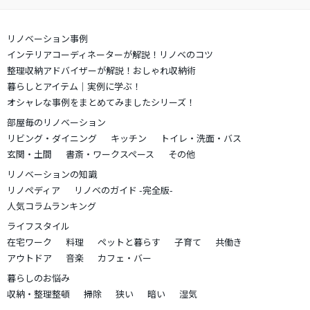
リノベーション事例
インテリアコーディネーターが解説！リノベのコツ
整理収納アドバイザーが解説！おしゃれ収納術
暮らしとアイテム｜実例に学ぶ！
オシャレな事例をまとめてみましたシリーズ！
部屋毎のリノベーション
リビング・ダイニング
キッチン
トイレ・洗面・バス
玄関・土間
書斎・ワークスペース
その他
リノベーションの知識
リノペディア
リノベのガイド -完全版-
人気コラムランキング
ライフスタイル
在宅ワーク
料理
ペットと暮らす
子育て
共働き
アウトドア
音楽
カフェ・バー
暮らしのお悩み
収納・整理整頓
掃除
狭い
暗い
湿気