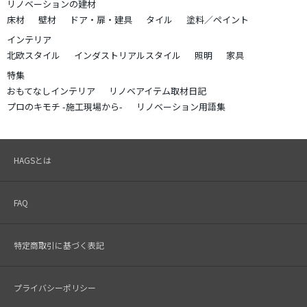
リノベーションの建材
床材
壁材
ドア・扉・建具
タイル
塗料／ペイント
インテリア
北欧スタイル
インダストリアルスタイル
照明
家具
特集
おもてなしインテリア
リノベアイテム取材日記
プロのキモチ -施工現場から-
リノベーション用語集
HAGSとは
FAQ
特定商取引に基づく表記
プライバシーポリシー