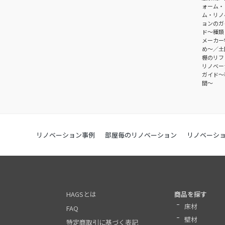
ォーム・
ム・リノ
ョンのガ
ド〜種類
メーカー
め〜
土
棚のリフ
リノベー
ガイド〜
間～
リノベーション事例
部屋毎のリノベーション
リノベーシ
HAGSとは
商品を探す
床材
FAQ
壁材
特定商取引に基づく表記