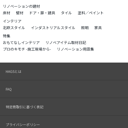
リノベーションの建材
床材
壁材
ドア・扉・建具
タイル
塗料／ペイント
インテリア
北欧スタイル
インダストリアルスタイル
照明
家具
特集
おもてなしインテリア
リノベアイテム取材日記
プロのキモチ -施工現場から-
リノベーション用語集
HAGSとは
FAQ
特定商取引に基づく表記
プライバシーポリシー