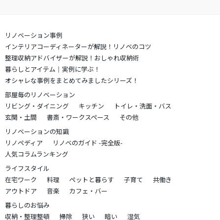
リノベーション事例
インテリアコーディネーターが解説！リノベのコツ
整理収納アドバイザーが解説！おしゃれ収納術
暮らしとアイテム｜実例に学ぶ！
オシャレな事例をまとめてみましたシリーズ！
部屋毎のリノベーション
リビング・ダイニング
キッチン
トイレ・洗面・バス
玄関・土間
書斎・ワークスペース
その他
リノベーションの知識
リノペディア
リノベのガイド -完全版-
人気コラムランキング
ライフスタイル
在宅ワーク
料理
ペットと暮らす
子育て
共働き
アウトドア
音楽
カフェ・バー
暮らしのお悩み
収納・整理整頓
掃除
狭い
暗い
湿気