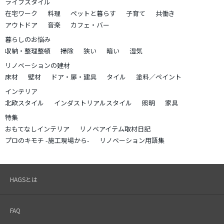
ライフスタイル
在宅ワーク
料理
ペットと暮らす
子育て
共働き
アウトドア
音楽
カフェ・バー
暮らしのお悩み
収納・整理整頓
掃除
狭い
暗い
湿気
リノベーションの建材
床材
壁材
ドア・扉・建具
タイル
塗料／ペイント
インテリア
北欧スタイル
インダストリアルスタイル
照明
家具
特集
おもてなしインテリア
リノベアイテム取材日記
プロのキモチ -施工現場から-
リノベーション用語集
HAGSとは
FAQ