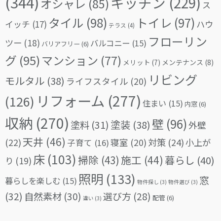
(344)
キッチン
(229)
オシャレ
(85)
ス
タイル
(98)
トイレ
(97)
イッチ
(17)
ハウ
テラス
(4)
フローリン
ツー
(18)
バルコニー
(15)
バリアフリー
(6)
グ
(95)
マンション
(77)
メリット
(7)
メンテナンス
(8)
リビング
モルタル
(38)
ライフスタイル
(20)
リフォーム
(277)
(126)
住まい
(15)
内窓
(6)
収納
(270)
壁
(96)
塗料
(31)
塗装
(38)
外壁
天井
(46)
(22)
対策
(24)
寝室
(20)
小上が
子育て
(16)
床
(103)
掃除
(43)
施工
(44)
暮らし
(40)
り
(19)
照明
(133)
窓
暮らしを楽しむ
(15)
物件探し
(3)
物件選び
(3)
(32)
自然素材
(30)
選び方
(28)
配管
(6)
違い
(3)