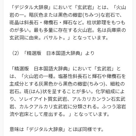
「デジタル大辞泉」において「玄武岩」とは、「火山
岩の一。暗灰色または黒色の緻密(ちみつ)な岩石で、
斑晶は斜長石・橄欖石・輝石など。柱状節理をもつも
のが多い。最も多量に存在する火山岩。名は兵庫県の
玄武洞に由来。バサルト。」となっています。
（2）「精選版 日本国語大辞典」より
「精選版 日本国語大辞典」において「玄武岩」と
は、「火山岩の一種。塩基性斜長石と輝石や橄欖石を
主成分とする灰黒色から黒色の緻密(ちみつ)、細粒の
岩石。斑(はん)状を呈することが多い。化学組成によ
り、ソレイアイト質玄武岩、アルカリカンラン石玄武
岩、カルクアルカリ玄武岩に分類される。ふつう溶岩
流や岩床として産出する。 」となっています。
意味は「デジタル大辞泉」とほぼ同様です。