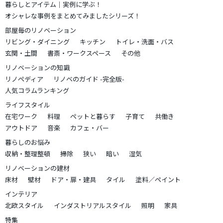
暮らしとアイテム｜実例に学ぶ！
オシャレな事例をまとめてみましたシリーズ！
部屋毎のリノベーション
リビング・ダイニング
キッチン
トイレ・洗面・バス
玄関・土間
書斎・ワークスペース
その他
リノベーションの知識
リノペディア
リノベのガイド -完全版-
人気コラムランキング
ライフスタイル
在宅ワーク
料理
ペットと暮らす
子育て
共働き
アウトドア
音楽
カフェ・バー
暮らしのお悩み
収納・整理整頓
掃除
狭い
暗い
湿気
リノベーションの建材
床材
壁材
ドア・扉・建具
タイル
塗料／ペイント
インテリア
北欧スタイル
インダストリアルスタイル
照明
家具
特集