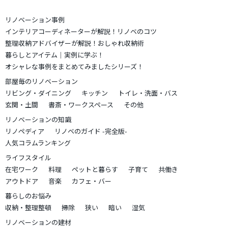
リノベーション事例
インテリアコーディネーターが解説！リノベのコツ
整理収納アドバイザーが解説！おしゃれ収納術
暮らしとアイテム｜実例に学ぶ！
オシャレな事例をまとめてみましたシリーズ！
部屋毎のリノベーション
リビング・ダイニング
キッチン
トイレ・洗面・バス
玄関・土間
書斎・ワークスペース
その他
リノベーションの知識
リノペディア
リノベのガイド -完全版-
人気コラムランキング
ライフスタイル
在宅ワーク
料理
ペットと暮らす
子育て
共働き
アウトドア
音楽
カフェ・バー
暮らしのお悩み
収納・整理整頓
掃除
狭い
暗い
湿気
リノベーションの建材