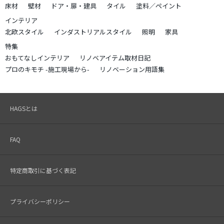
床材
壁材
ドア・扉・建具
タイル
塗料／ペイント
インテリア
北欧スタイル
インダストリアルスタイル
照明
家具
特集
おもてなしインテリア
リノベアイテム取材日記
プロのキモチ -施工現場から-
リノベーション用語集
HAGSとは
FAQ
特定商取引に基づく表記
プライバシーポリシー