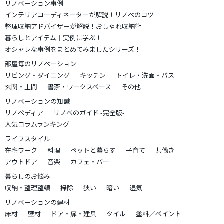
リノベーション事例
インテリアコーディネーターが解説！リノベのコツ
整理収納アドバイザーが解説！おしゃれ収納術
暮らしとアイテム｜実例に学ぶ！
オシャレな事例をまとめてみましたシリーズ！
部屋毎のリノベーション
リビング・ダイニング
キッチン
トイレ・洗面・バス
玄関・土間
書斎・ワークスペース
その他
リノベーションの知識
リノペディア
リノベのガイド -完全版-
人気コラムランキング
ライフスタイル
在宅ワーク
料理
ペットと暮らす
子育て
共働き
アウトドア
音楽
カフェ・バー
暮らしのお悩み
収納・整理整頓
掃除
狭い
暗い
湿気
リノベーションの建材
床材
壁材
ドア・扉・建具
タイル
塗料／ペイント