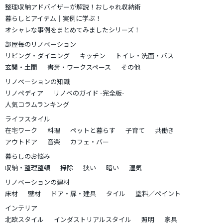
整理収納アドバイザーが解説！おしゃれ収納術
暮らしとアイテム｜実例に学ぶ！
オシャレな事例をまとめてみましたシリーズ！
部屋毎のリノベーション
リビング・ダイニング
キッチン
トイレ・洗面・バス
玄関・土間
書斎・ワークスペース
その他
リノベーションの知識
リノペディア
リノベのガイド -完全版-
人気コラムランキング
ライフスタイル
在宅ワーク
料理
ペットと暮らす
子育て
共働き
アウトドア
音楽
カフェ・バー
暮らしのお悩み
収納・整理整頓
掃除
狭い
暗い
湿気
リノベーションの建材
床材
壁材
ドア・扉・建具
タイル
塗料／ペイント
インテリア
北欧スタイル
インダストリアルスタイル
照明
家具