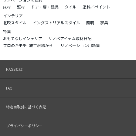
床材
壁材
ドア・扉・建具
タイル
塗料／ペイント
インテリア
北欧スタイル
インダストリアルスタイル
照明
家具
特集
おもてなしインテリア
リノベアイテム取材日記
プロのキモチ -施工現場から-
リノベーション用語集
HAGSとは
FAQ
特定商取引に基づく表記
プライバシーポリシー