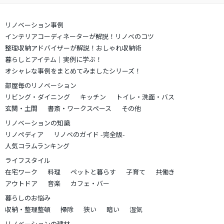
リノベーション事例
インテリアコーディネーターが解説！リノベのコツ
整理収納アドバイザーが解説！おしゃれ収納術
暮らしとアイテム｜実例に学ぶ！
オシャレな事例をまとめてみましたシリーズ！
部屋毎のリノベーション
リビング・ダイニング
キッチン
トイレ・洗面・バス
玄関・土間
書斎・ワークスペース
その他
リノベーションの知識
リノペディア
リノベのガイド -完全版-
人気コラムランキング
ライフスタイル
在宅ワーク
料理
ペットと暮らす
子育て
共働き
アウトドア
音楽
カフェ・バー
暮らしのお悩み
収納・整理整頓
掃除
狭い
暗い
湿気
リノベーションの建材