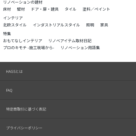
リノベーションの建材
床材
壁材
ドア・扉・建具
タイル
塗料／ペイント
インテリア
北欧スタイル
インダストリアルスタイル
照明
家具
特集
おもてなしインテリア
リノベアイテム取材日記
プロのキモチ -施工現場から-
リノベーション用語集
HAGSとは
FAQ
特定商取引に基づく表記
プライバシーポリシー