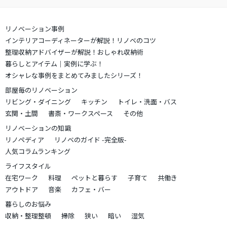
リノベーション事例
インテリアコーディネーターが解説！リノベのコツ
整理収納アドバイザーが解説！おしゃれ収納術
暮らしとアイテム｜実例に学ぶ！
オシャレな事例をまとめてみましたシリーズ！
部屋毎のリノベーション
リビング・ダイニング
キッチン
トイレ・洗面・バス
玄関・土間
書斎・ワークスペース
その他
リノベーションの知識
リノペディア
リノベのガイド -完全版-
人気コラムランキング
ライフスタイル
在宅ワーク
料理
ペットと暮らす
子育て
共働き
アウトドア
音楽
カフェ・バー
暮らしのお悩み
収納・整理整頓
掃除
狭い
暗い
湿気