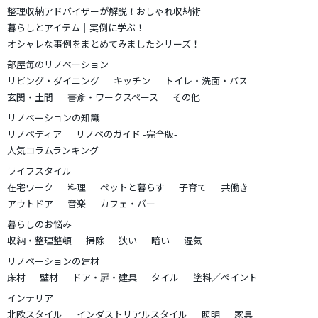
整理収納アドバイザーが解説！おしゃれ収納術
暮らしとアイテム｜実例に学ぶ！
オシャレな事例をまとめてみましたシリーズ！
部屋毎のリノベーション
リビング・ダイニング
キッチン
トイレ・洗面・バス
玄関・土間
書斎・ワークスペース
その他
リノベーションの知識
リノペディア
リノベのガイド -完全版-
人気コラムランキング
ライフスタイル
在宅ワーク
料理
ペットと暮らす
子育て
共働き
アウトドア
音楽
カフェ・バー
暮らしのお悩み
収納・整理整頓
掃除
狭い
暗い
湿気
リノベーションの建材
床材
壁材
ドア・扉・建具
タイル
塗料／ペイント
インテリア
北欧スタイル
インダストリアルスタイル
照明
家具