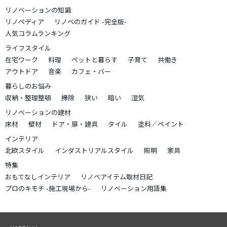
リノベーションの知識
リノペディア
リノベのガイド -完全版-
人気コラムランキング
ライフスタイル
在宅ワーク
料理
ペットと暮らす
子育て
共働き
アウトドア
音楽
カフェ・バー
暮らしのお悩み
収納・整理整頓
掃除
狭い
暗い
湿気
リノベーションの建材
床材
壁材
ドア・扉・建具
タイル
塗料／ペイント
インテリア
北欧スタイル
インダストリアルスタイル
照明
家具
特集
おもてなしインテリア
リノベアイテム取材日記
プロのキモチ -施工現場から-
リノベーション用語集