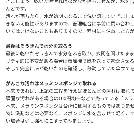
きましょう。乾いた泥汚れはなかなか落ちませんが、水を
んどです。
汚れが落ちたら、水が透明になるまで洗い流していきまし
きない可能性がありますので、管理組合に事前に問い合わ
いてはいけないこともありますので、素材にも注意した方
最後はぞうきんで水分を取ろう
最後に乾いたぞうきんで水分をふき取り、玄関を開けたま
リティ的に不安がある場合は扇風機で風を送って乾燥させる
そして完全に床が乾いたのを確認し、移動していた傘立て
がんこな汚れはメラミンスポンジで取れる
本来であれば、上記の工程を行えばほとんどの汚れは取れ
頑固な汚れがある場合は100円均一などで売っている「メ
本来、メラミンスポンジは台所に使用するものではありま
特に洗剤などは必要なく、スポンジに水を含ませて軽くこ
い場合は少し強めにこすってみましょう。