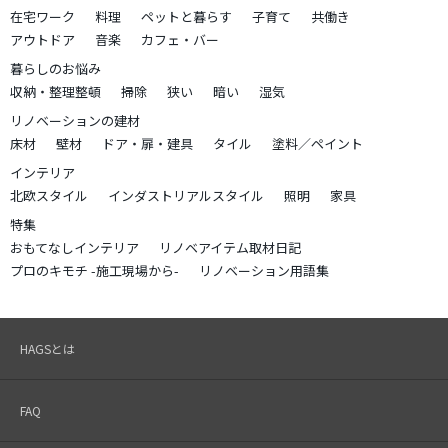
在宅ワーク
料理
ペットと暮らす
子育て
共働き
アウトドア
音楽
カフェ・バー
暮らしのお悩み
収納・整理整頓
掃除
狭い
暗い
湿気
リノベーションの建材
床材
壁材
ドア・扉・建具
タイル
塗料／ペイント
インテリア
北欧スタイル
インダストリアルスタイル
照明
家具
特集
おもてなしインテリア
リノベアイテム取材日記
プロのキモチ -施工現場から-
リノベーション用語集
HAGSとは
FAQ