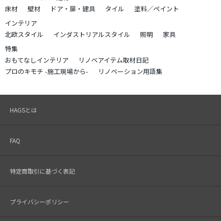
床材
壁材
ドア・扉・建具
タイル
塗料／ペイント
インテリア
北欧スタイル
インダストリアルスタイル
照明
家具
特集
おもてなしインテリア
リノベアイテム取材日記
プロのキモチ -施工現場から-
リノベーション用語集
HAGSとは
FAQ
特定商取引に基づく表記
プライバシーポリシー