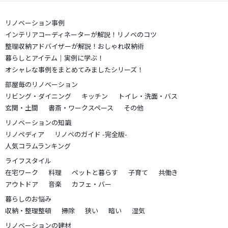
リノベーション事例
インテリアコーディネーターが解説！リノベのコツ
整理収納アドバイザーが解説！おしゃれ収納術
暮らしとアイテム｜実例に学ぶ！
オシャレな事例をまとめてみましたシリーズ！
部屋毎のリノベーション
リビング・ダイニング
キッチン
トイレ・洗面・バス
玄関・土間
書斎・ワークスペース
その他
リノベーションの知識
リノペディア
リノベのガイド -完全版-
人気コラムランキング
ライフスタイル
在宅ワーク
料理
ペットと暮らす
子育て
共働き
アウトドア
音楽
カフェ・バー
暮らしのお悩み
収納・整理整頓
掃除
狭い
暗い
湿気
リノベーションの建材