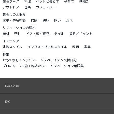
在宅ワーク
料理
ペットと暮らす
子育て
共働き
アウトドア
音楽
カフェ・バー
暮らしのお悩み
収納・整理整頓
掃除
狭い
暗い
湿気
リノベーションの建材
床材
壁材
ドア・扉・建具
タイル
塗料／ペイント
インテリア
北欧スタイル
インダストリアルスタイル
照明
家具
特集
おもてなしインテリア
リノベアイテム取材日記
プロのキモチ -施工現場から-
リノベーション用語集
HAGSとは
FAQ