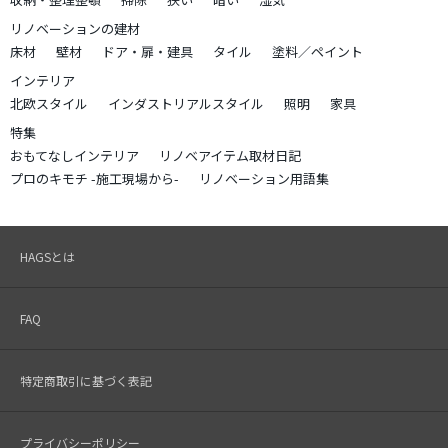
リノベーションの建材
床材
壁材
ドア・扉・建具
タイル
塗料／ペイント
インテリア
北欧スタイル
インダストリアルスタイル
照明
家具
特集
おもてなしインテリア
リノベアイテム取材日記
プロのキモチ -施工現場から-
リノベーション用語集
HAGSとは
FAQ
特定商取引に基づく表記
プライバシーポリシー