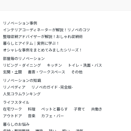
リノベーション事例
インテリアコーディネーターが解説！リノベのコツ
整理収納アドバイザーが解説！おしゃれ収納術
暮らしとアイテム｜実例に学ぶ！
オシャレな事例をまとめてみましたシリーズ！
部屋毎のリノベーション
リビング・ダイニング
キッチン
トイレ・洗面・バス
玄関・土間
書斎・ワークスペース
その他
リノベーションの知識
リノペディア
リノベのガイド -完全版-
人気コラムランキング
ライフスタイル
在宅ワーク
料理
ペットと暮らす
子育て
共働き
アウトドア
音楽
カフェ・バー
暮らしのお悩み
収納・整理整頓
掃除
狭い
暗い
湿気