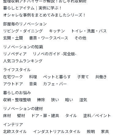
整理収納アドバイザーが解説！おしゃれ収納術
暮らしとアイテム｜実例に学ぶ！
オシャレな事例をまとめてみましたシリーズ！
部屋毎のリノベーション
リビング・ダイニング
キッチン
トイレ・洗面・バス
玄関・土間
書斎・ワークスペース
その他
リノベーションの知識
リノペディア
リノベのガイド -完全版-
人気コラムランキング
ライフスタイル
在宅ワーク
料理
ペットと暮らす
子育て
共働き
アウトドア
音楽
カフェ・バー
暮らしのお悩み
収納・整理整頓
掃除
狭い
暗い
湿気
リノベーションの建材
床材
壁材
ドア・扉・建具
タイル
塗料／ペイント
インテリア
北欧スタイル
インダストリアルスタイル
照明
家具